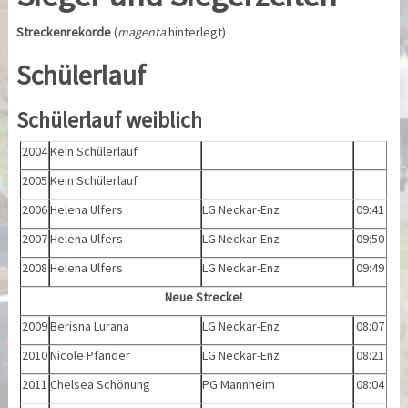
Streckenrekorde
(
magenta
hinterlegt)
Schülerlauf
Schülerlauf weiblich
2004
Kein Schülerlauf
2005
Kein Schülerlauf
2006
Helena Ulfers
LG Neckar-Enz
09:41
2007
Helena Ulfers
LG Neckar-Enz
09:50
2008
Helena Ulfers
LG Neckar-Enz
09:49
Neue Strecke!
2009
Berisna Lurana
LG Neckar-Enz
08:07
2010
Nicole Pfander
LG Neckar-Enz
08:21
2011
Chelsea Schönung
PG Mannheim
08:04