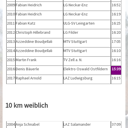
2009
Fabian Heidrich
LG Neckar-Enz
16:52
2010
Fabian Heidrich
LG Neckar-Enz
16:19
2011
Fabian Katz
ULG-SV Leingarten
16:25
2012
Christoph Hillebrand
LG Filder
16:20
2013
Azzeddine Boudjellali
MTV Stuttgart
17:05
2014
Azzeddine Boudjellali
MTV Stuttgart
16:10
2015
Martin Frank
TV Zell a. N.
16:16
2016
Denis Bäuerle
Elektro Oswald Ostfildern
15:39
2017
Raphael Arnold
LAZ Ludwigsburg
16:15
10 km weiblich
2004
Anja Schnabel
LAZ Salamander
37:09