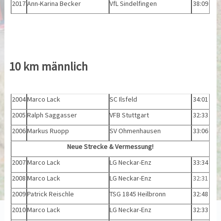
2017
Ann-Karina Becker
VfL Sindelfingen
38:09
10 km männlich
2004
Marco Lack
SC Ilsfeld
34:01
2005
Ralph Saggasser
VFB Stuttgart
32:33
2006
Markus Ruopp
SV Ohmenhausen
33:06
Neue Strecke & Vermessung!
2007
Marco Lack
LG Neckar-Enz
33:34
2008
Marco Lack
LG Neckar-Enz
32:31
2009
Patrick Reischle
TSG 1845 Heilbronn
32:48
2010
Marco Lack
LG Neckar-Enz
32:33