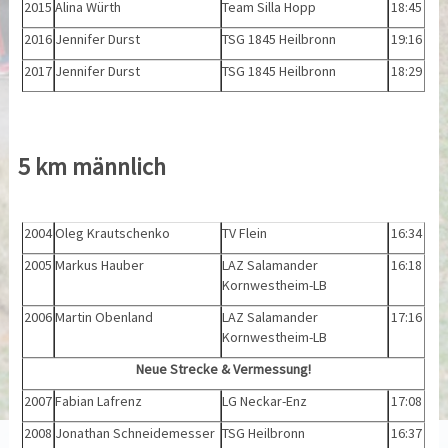
2015
Alina Würth
Team Silla Hopp
18:45
2016
Jennifer Durst
TSG 1845 Heilbronn
19:16
2017
Jennifer Durst
TSG 1845 Heilbronn
18:29
5 km männlich
2004
Oleg Krautschenko
TV Flein
16:34
2005
Markus Hauber
LAZ Salamander
16:18
Kornwestheim-LB
2006
Martin Obenland
LAZ Salamander
17:16
Kornwestheim-LB
Neue Strecke & Vermessung!
2007
Fabian Lafrenz
LG Neckar-Enz
17:08
2008
Jonathan Schneidemesser
TSG Heilbronn
16:37