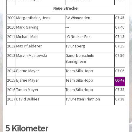
Neue Strecke!
2009
Mergenthaler, Jens
SV Winnenden
07:45
2010
Mark Gaiving
---
07:46
2011
Michael Mahl
LG Neckar-Enz
07:13
2012
Max Pfleiderer
TV Enzberg
07:15
2013
Marvin Maslowski
Ganerbenschule
07:56
Bönnigheim
2014
Bjarne Mayer
Team Silla Hopp
07:06
2015
Bjarne Mayer
Team Silla Hopp
06:47
2016
Timon Mayer
Team Silla Hopp
07:38
2017
David Dulkies
TV Bretten Triathlon
07:38
5 Kilometer