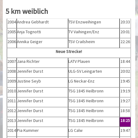
5 km weiblich
2004
Andrea Gebhardt
TSV Enzweihingen
20:33
2005
Anja Tognotti
TV Vaihingen/Enz
20:01
2006
Annika Geiger
TSV Crailsheim
22:26
Neue Strecke!
2007
Jana Richter
LATV Plauen
18:44
2008
Jennifer Durst
ULG-SV Leingarten
20:02
2009
Justine Seyb
LG Neckar-Enz
19:45
2010
Jennifer Durst
TSG 1845 Heilbronn
19:19
2011
Jennifer Durst
TSG 1845 Heilbronn
19:27
2012
Jennifer Durst
TSG 1845 Heilbronn
18:58
2013
Jennifer Durst
TSG 1845 Heilbronn
18:25
2014
Pia Kummer
LG Calw
19:47