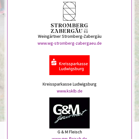
Weingärtner Stromberg-Zabergäu
www.wg-stromberg-zabergaeu.de
Kreissparkasse Ludwigsburg
www.ksklb.de
G & M Fleisch
www.gm-fleisch.de