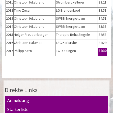
2011
Christoph Hillebrand
Strombergkellerei
33:21
2012
Timo Zeiler
LG Brandenkopf
33:51
2013
Christoph Hillebrand
SWBB Energieteam
34:51
2014
Christoph Hillebrand
SWBB Energieteam
33:33
2015
Holger Freudenberger
Therapie Reha Siegele
32:53
2016
Christoph Hakenes
LSG Karlsruhe
34:29
2017
Philipp Kern
TG Dietlingen
32:30
Direkte Links
Anmeldung
Starterliste