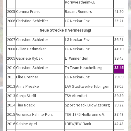
Kornwestheim-LB
2005
Corinna Frank
Rasant Runners
41:20
2006
Christine Schleifer
LG Neckar-Enz
35:21
Neue Strecke & Vermessung!
2007
Christine Schleifer
LG Neckar-Enz
36:21
2008
Gillian Bathmaker
LG Neckar-Enz
41:10
2009
Gabriele Rybak
LT Winnenden
39:45
2010
Christine Schleifer
Tri Team Heuchelberg
35:46
2011
Elke Brenner
LG Neckar-Enz
39:09
2012
Anna Prieske
LAV Stadtwerke Tübingen
39:05
2013
Sonja Steffl
TSV Altenfurt
39:39
2014
Tina Noack
Sport Noack Ludwigsburg
39:22
2015
Veronica Hähnle-Pohl
TSG 1845 Heilbronn e.V.
37:48
2016
Sabine Apel
LBBW/BW-Bank
42:43