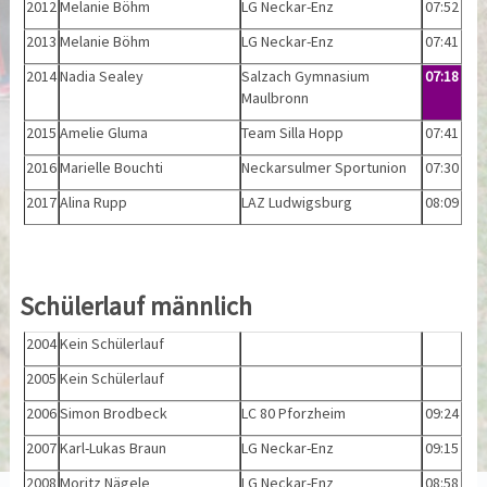
2012
Melanie Böhm
LG Neckar-Enz
07:52
2013
Melanie Böhm
LG Neckar-Enz
07:41
2014
Nadia Sealey
Salzach Gymnasium
07:18
Maulbronn
2015
Amelie Gluma
Team Silla Hopp
07:41
2016
Marielle Bouchti
Neckarsulmer Sportunion
07:30
2017
Alina Rupp
LAZ Ludwigsburg
08:09
Schülerlauf männlich
2004
Kein Schülerlauf
2005
Kein Schülerlauf
2006
Simon Brodbeck
LC 80 Pforzheim
09:24
2007
Karl-Lukas Braun
LG Neckar-Enz
09:15
2008
Moritz Nägele
LG Neckar-Enz
08:58