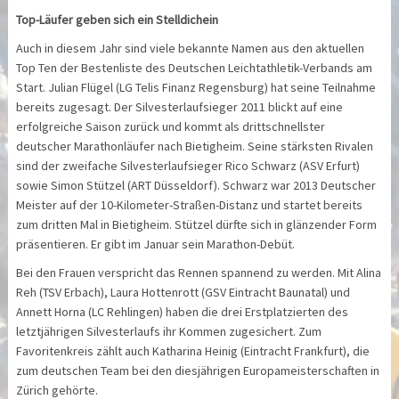
Top-Läufer geben sich ein Stelldichein
Auch in diesem Jahr sind viele bekannte Namen aus den aktuellen
Top Ten der Bestenliste des Deutschen Leichtathletik-Verbands am
Start. Julian Flügel (LG Telis Finanz Regensburg) hat seine Teilnahme
bereits zugesagt. Der Silvesterlaufsieger 2011 blickt auf eine
erfolgreiche Saison zurück und kommt als drittschnellster
deutscher Marathonläufer nach Bietigheim. Seine stärksten Rivalen
sind der zweifache Silvesterlaufsieger Rico Schwarz (ASV Erfurt)
sowie Simon Stützel (ART Düsseldorf). Schwarz war 2013 Deutscher
Meister auf der 10-Kilometer-Straßen-Distanz und startet bereits
zum dritten Mal in Bietigheim. Stützel dürfte sich in glänzender Form
präsentieren. Er gibt im Januar sein Marathon-Debüt.
Bei den Frauen verspricht das Rennen spannend zu werden. Mit Alina
Reh (TSV Erbach), Laura Hottenrott (GSV Eintracht Baunatal) und
Annett Horna (LC Rehlingen) haben die drei Erstplatzierten des
letztjährigen Silvesterlaufs ihr Kommen zugesichert. Zum
Favoritenkreis zählt auch Katharina Heinig (Eintracht Frankfurt), die
zum deutschen Team bei den diesjährigen Europameisterschaften in
Zürich gehörte.