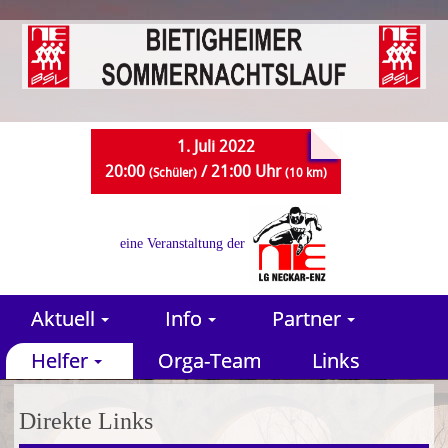
1. Juli 2022
20:00
/ 21:00 Uhr
(Schüler)
(10 km)
eine Veranstaltung der
Aktuell
Info
Partner
Helfer
Orga-Team
Links
Direkte Links