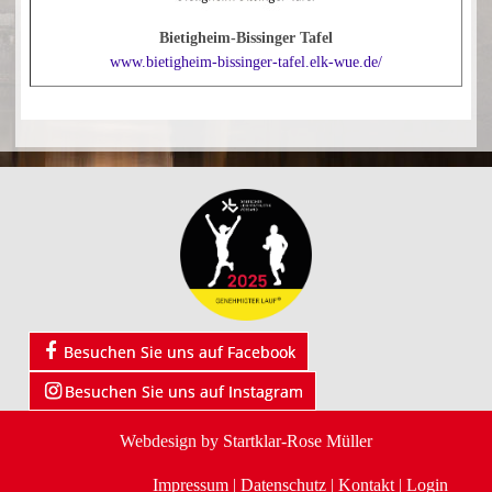
Bietigheim-Bissinger Tafel
www.bietigheim-bissinger-tafel.elk-wue.de/
Besuchen Sie uns auf Facebook
Besuchen Sie uns auf Instagram
Webdesign by
Startklar-Rose Müller
Impressum
|
Datenschutz
|
Kontakt
|
Login