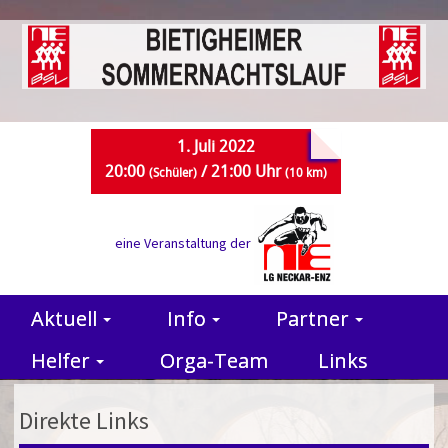
1. Juli 2022
20:00
/ 21:00 Uhr
(Schüler)
(10 km)
eine Veranstaltung der
Aktuell
Info
Partner
Helfer
Orga-Team
Links
Direkte Links