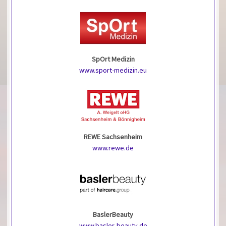
SpOrt Medizin
www.sport-medizin.eu
REWE Sachsenheim
www.rewe.de
BaslerBeauty
www.basler-beauty.de