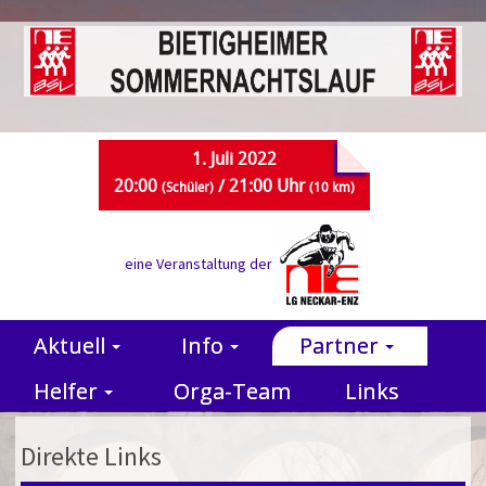
1. Juli 2022
20:00
/ 21:00 Uhr
(Schüler)
(10 km)
eine Veranstaltung der
Aktuell
Info
Partner
Helfer
Orga-Team
Links
Direkte Links