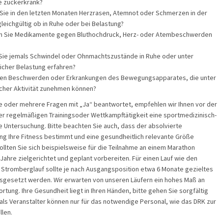
e zuckerkrank?
 Sie in den letzten Monaten Herzrasen, Atemnot oder Schmerzen in der
gleichgültig ob in Ruhe oder bei Belastung?
 Sie Medikamente gegen Bluthochdruck, Herz- oder Atembeschwerden
Sie jemals Schwindel oder Ohnmachtszustände in Ruhe oder unter
icher Belastung erfahren?
en Beschwerden oder Erkrankungen des Bewegungsapparates, die unter
icher Aktivität zunehmen können?
e oder mehrere Fragen mit „Ja“ beantwortet, empfehlen wir Ihnen vor der
r regelmäßigen Trainingsoder Wettkampftätigkeit eine sportmedizinisch-
e Untersuchung. Bitte beachten Sie auch, dass der absolvierte
ng Ihre Fitness bestimmt und eine gesundheitlich relevante Größe
sollten Sie sich beispielsweise für die Teilnahme an einem Marathon
Jahre zielgerichtet und geplant vorbereiten. Für einen Lauf wie den
Stromberglauf sollte je nach Ausgangsposition etwa 6 Monate gezieltes
usgesetzt werden. Wir erwarten von unseren Läufern ein hohes Maß an
tung. Ihre Gesundheit liegt in Ihren Händen, bitte gehen Sie sorgfältig
 als Veranstalter können nur für das notwendige Personal, wie das DRK zur
llen.