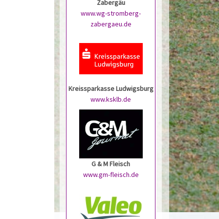
Zabergäu
www.wg-stromberg-
zabergaeu.de
Kreissparkasse Ludwigsburg
www.ksklb.de
G & M Fleisch
www.gm-fleisch.de