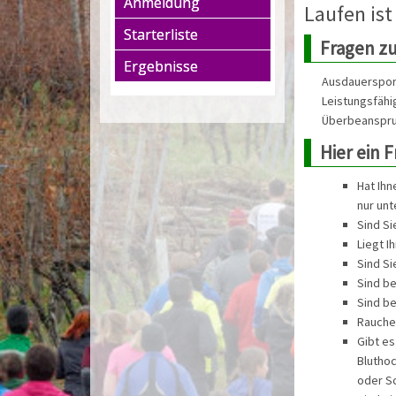
Anmeldung
Laufen ist
Starterliste
Fragen zu
Ergebnisse
Ausdauersport
Leistungsfähi
Überbeanspru
Hier ein 
Hat Ihn
nur unt
Sind Si
Liegt I
Sind Si
Sind be
Sind be
Rauchen
Gibt es
Blutho
oder Sc