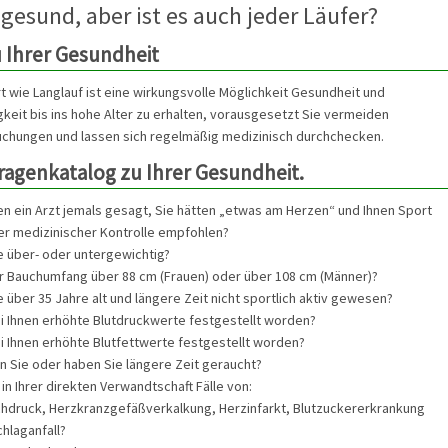
 gesund, aber ist es auch jeder Läufer?
 Ihrer Gesundheit
 wie Langlauf ist eine wirkungsvolle Möglichkeit Gesundheit und
gkeit bis ins hohe Alter zu erhalten, vorausgesetzt Sie vermeiden
chungen und lassen sich regelmäßig medizinisch durchchecken.
Fragenkatalog zu Ihrer Gesundheit.
en ein Arzt jemals gesagt, Sie hätten „etwas am Herzen“ und Ihnen Sport
er medizinischer Kontrolle empfohlen?
e über- oder untergewichtig?
hr Bauchumfang über 88 cm (Frauen) oder über 108 cm (Männer)?
e über 35 Jahre alt und längere Zeit nicht sportlich aktiv gewesen?
i Ihnen erhöhte Blutdruckwerte festgestellt worden?
i Ihnen erhöhte Blutfettwerte festgestellt worden?
 Sie oder haben Sie längere Zeit geraucht?
 in Ihrer direkten Verwandtschaft Fälle von:
chdruck, Herzkranzgefäßverkalkung, Herzinfarkt, Blutzuckererkrankung
hlaganfall?