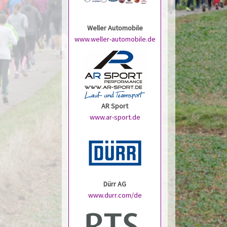
Weller Automobile
www.weller-automobile.de
AR Sport
www.ar-sport.de
Dürr AG
www.durr.com/de