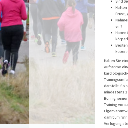
Sind Si
Hatten
Brust, 
Nehmen
ein?
Haben 
körperl
Besteh
köperl
Haben Sie ein
Aufnahme eine
kardiologisch
Trainingsumfa
darstellt. So 
mindestens 2 
Bönnigheimer 
Training vora
Eigenverantwor
damit um. Wir
Verfügung ste