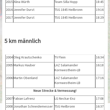
2015
Alina Würth
Team Silla Hopp
18:45
2016
Jennifer Durst
TSG 1845 Heilbronn
19:16
2017
Jennifer Durst
TSG 1845 Heilbronn
18:29
5 km männlich
2004
Oleg Krautschenko
TV Flein
16:34
2005
Markus Hauber
LAZ Salamander
16:18
Kornwestheim-LB
2006
Martin Obenland
LAZ Salamander
17:16
Kornwestheim-LB
Neue Strecke & Vermessung!
2007
Fabian Lafrenz
LG Neckar-Enz
17:08
2008
Jonathan Schneidemesser
TSG Heilbronn
16:37