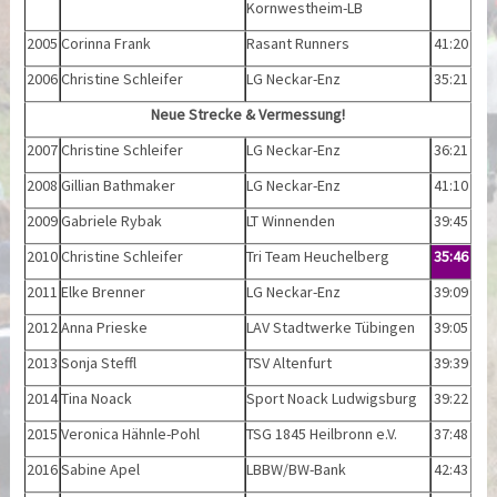
Kornwestheim-LB
2005
Corinna Frank
Rasant Runners
41:20
2006
Christine Schleifer
LG Neckar-Enz
35:21
Neue Strecke & Vermessung!
2007
Christine Schleifer
LG Neckar-Enz
36:21
2008
Gillian Bathmaker
LG Neckar-Enz
41:10
2009
Gabriele Rybak
LT Winnenden
39:45
2010
Christine Schleifer
Tri Team Heuchelberg
35:46
2011
Elke Brenner
LG Neckar-Enz
39:09
2012
Anna Prieske
LAV Stadtwerke Tübingen
39:05
2013
Sonja Steffl
TSV Altenfurt
39:39
2014
Tina Noack
Sport Noack Ludwigsburg
39:22
2015
Veronica Hähnle-Pohl
TSG 1845 Heilbronn e.V.
37:48
2016
Sabine Apel
LBBW/BW-Bank
42:43