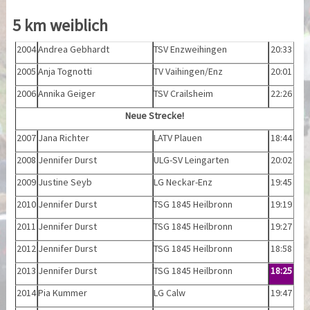
5 km weiblich
2004
Andrea Gebhardt
TSV Enzweihingen
20:33
2005
Anja Tognotti
TV Vaihingen/Enz
20:01
2006
Annika Geiger
TSV Crailsheim
22:26
Neue Strecke!
2007
Jana Richter
LATV Plauen
18:44
2008
Jennifer Durst
ULG-SV Leingarten
20:02
2009
Justine Seyb
LG Neckar-Enz
19:45
2010
Jennifer Durst
TSG 1845 Heilbronn
19:19
2011
Jennifer Durst
TSG 1845 Heilbronn
19:27
2012
Jennifer Durst
TSG 1845 Heilbronn
18:58
2013
Jennifer Durst
TSG 1845 Heilbronn
18:25
2014
Pia Kummer
LG Calw
19:47