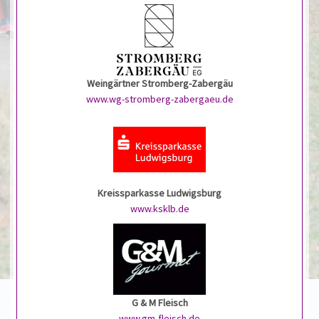
Weingärtner Stromberg-Zabergäu
www.wg-stromberg-zabergaeu.de
Kreissparkasse Ludwigsburg
www.ksklb.de
G & M Fleisch
www.gm-fleisch.de