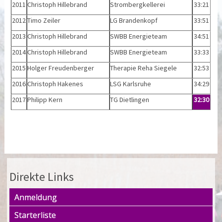
2011
Christoph Hillebrand
Strombergkellerei
33:21
2012
Timo Zeiler
LG Brandenkopf
33:51
2013
Christoph Hillebrand
SWBB Energieteam
34:51
2014
Christoph Hillebrand
SWBB Energieteam
33:33
2015
Holger Freudenberger
Therapie Reha Siegele
32:53
2016
Christoph Hakenes
LSG Karlsruhe
34:29
2017
Philipp Kern
TG Dietlingen
32:30
Direkte Links
Anmeldung
Starterliste