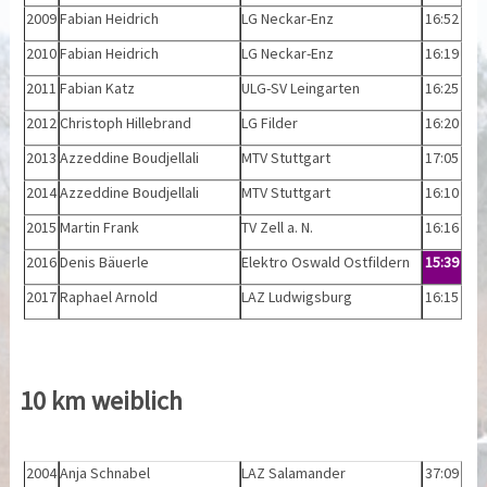
2009
Fabian Heidrich
LG Neckar-Enz
16:52
2010
Fabian Heidrich
LG Neckar-Enz
16:19
2011
Fabian Katz
ULG-SV Leingarten
16:25
2012
Christoph Hillebrand
LG Filder
16:20
2013
Azzeddine Boudjellali
MTV Stuttgart
17:05
2014
Azzeddine Boudjellali
MTV Stuttgart
16:10
2015
Martin Frank
TV Zell a. N.
16:16
2016
Denis Bäuerle
Elektro Oswald Ostfildern
15:39
2017
Raphael Arnold
LAZ Ludwigsburg
16:15
10 km weiblich
2004
Anja Schnabel
LAZ Salamander
37:09