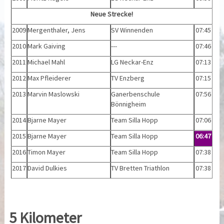
Neue Strecke!
2009
Mergenthaler, Jens
SV Winnenden
07:45
2010
Mark Gaiving
---
07:46
2011
Michael Mahl
LG Neckar-Enz
07:13
2012
Max Pfleiderer
TV Enzberg
07:15
2013
Marvin Maslowski
Ganerbenschule
07:56
Bönnigheim
2014
Bjarne Mayer
Team Silla Hopp
07:06
2015
Bjarne Mayer
Team Silla Hopp
06:47
2016
Timon Mayer
Team Silla Hopp
07:38
2017
David Dulkies
TV Bretten Triathlon
07:38
5 Kilometer