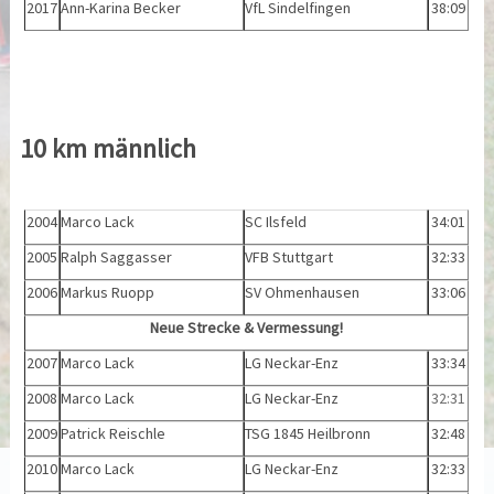
2017
Ann-Karina Becker
VfL Sindelfingen
38:09
10 km männlich
2004
Marco Lack
SC Ilsfeld
34:01
2005
Ralph Saggasser
VFB Stuttgart
32:33
2006
Markus Ruopp
SV Ohmenhausen
33:06
Neue Strecke & Vermessung!
2007
Marco Lack
LG Neckar-Enz
33:34
2008
Marco Lack
LG Neckar-Enz
32:31
2009
Patrick Reischle
TSG 1845 Heilbronn
32:48
2010
Marco Lack
LG Neckar-Enz
32:33