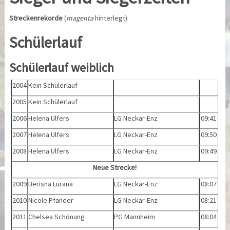
Streckenrekorde
(
magenta
hinterlegt)
Schülerlauf
Schülerlauf weiblich
2004
Kein Schülerlauf
2005
Kein Schülerlauf
2006
Helena Ulfers
LG Neckar-Enz
09:41
2007
Helena Ulfers
LG Neckar-Enz
09:50
2008
Helena Ulfers
LG Neckar-Enz
09:49
Neue Strecke!
2009
Berisna Lurana
LG Neckar-Enz
08:07
2010
Nicole Pfander
LG Neckar-Enz
08:21
2011
Chelsea Schönung
PG Mannheim
08:04