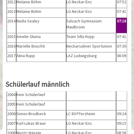
2012
Melanie Böhm
LG Neckar-Enz
07:52
2013
Melanie Böhm
LG Neckar-Enz
07:41
2014
Nadia Sealey
Salzach Gymnasium
07:18
Maulbronn
2015
Amelie Gluma
Team Silla Hopp
07:41
2016
Marielle Bouchti
Neckarsulmer Sportunion
07:30
2017
Alina Rupp
LAZ Ludwigsburg
08:09
Schülerlauf männlich
2004
Kein Schülerlauf
2005
Kein Schülerlauf
2006
Simon Brodbeck
LC 80 Pforzheim
09:24
2007
Karl-Lukas Braun
LG Neckar-Enz
09:15
2008
Moritz Nägele
LG Neckar-Enz
08:58