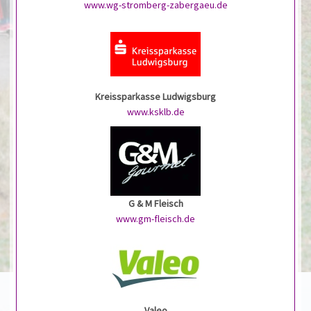
www.wg-stromberg-zabergaeu.de
Kreissparkasse Ludwigsburg
www.ksklb.de
G & M Fleisch
www.gm-fleisch.de
Valeo