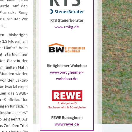
 wurde. Auf den
Franziska Reng
9:31 Minuten vor
RTS Steuerberater
min)
www.rtskg.de
en bisherigen
 (LG Fildern) am
er-Läufer“ beim
mit Startnummer
ten Platz in der
Bietigheimer Wohnbau
m fünften Mal in
www.bietigheimer-
 Stunden wieder
wohnbau.de
 von den Laktat-
Bottwartal einen
rauen das SWBB-
 Staffellauf für
gen für sich. In
 Insulin Junkies“
REWE Bönnigheim
ile) geehrt. Als
www.rewe.de
 Ziel. Den Titel
 Die Firma Dürr