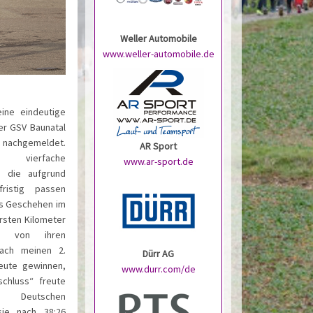
Weller Automobile
www.weller-automobile.de
ine eindeutige
er GSV Baunatal
n nachgemeldet.
AR Sport
vierfache
www.ar-sport.de
h, die aufgrund
fristig passen
as Geschehen im
rsten Kilometer
ge von ihren
Nach meinen 2.
Dürr AG
heute gewinnen,
www.durr.com/de
chluss“ freute
 Deutschen
sie nach 38:26