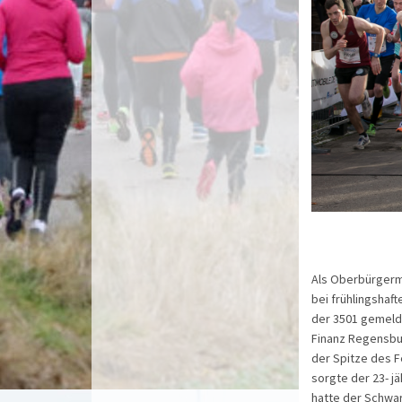
Als Oberbürgerm
bei frühlingshaf
der 3501 gemeldet
Finanz Regensbur
der Spitze des F
sorgte der 23- j
hatte der Schwa