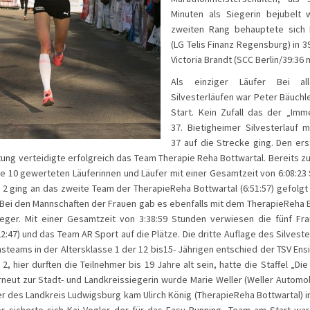
Minuten als Siegerin bejubelt
zweiten Rang behauptete sich 
(LG Telis Finanz Regensburg) in 3
Victoria Brandt (SCC Berlin/39:36 
Als einziger Läufer Bei all
Silvesterläufen war Peter Bäuchle
Start. Kein Zufall das der „Imm
37. Bietigheimer Silvesterlauf 
37 auf die Strecke ging. Den ers
ng verteidigte erfolgreich das Team Therapie Reha Bottwartal. Bereits zu
ie 10 gewerteten Läuferinnen und Läufer mit einer Gesamtzeit von 6:08:23
 2 ging an das zweite Team der TherapieReha Bottwartal (6:51:57) gefolgt
). Bei den Mannschaften der Frauen gab es ebenfalls mit dem TherapieReha 
eger. Mit einer Gesamtzeit von 3:38:59 Stunden verwiesen die fünf F
:47) und das Team AR Sport auf die Plätze. Die dritte Auflage des Silvester-
nsteams in der Altersklasse 1 der 12 bis15- Jährigen entschied der TSV Ensin
2, hier durften die Teilnehmer bis 19 Jahre alt sein, hatte die Staffel „Die
rneut zur Stadt- und Landkreissiegerin wurde Marie Weller (Weller Automob
er des Landkreis Ludwigsburg kam Ulirch König (TherapieReha Bottwartal) ins
r sicherte sich Kai Vogler der für das Easy Running- Team am Start war.