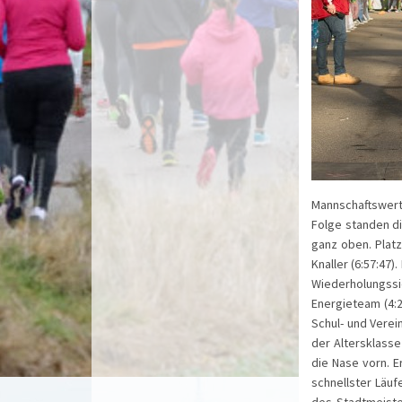
Mannschaftswertu
Folge standen d
ganz oben. Platz
Knaller (6:57:47
Wiederholungssi
Energieteam (4:22
Schul- und Verei
der Altersklasse 
die Nase vorn. E
schnellster Läuf
des Stadtmeiste