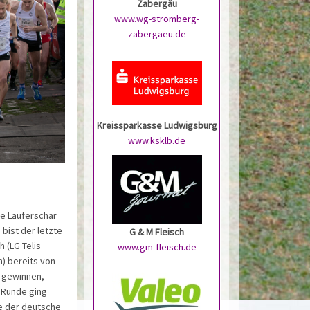
Zabergäu
www.wg-stromberg-
zabergaeu.de
Kreissparkasse Ludwigsburg
www.ksklb.de
ie Läuferschar
bist der letzte
G & M Fleisch
h (LG Telis
www.gm-fleisch.de
n) bereits von
u gewinnen,
e Runde ging
e der deutsche