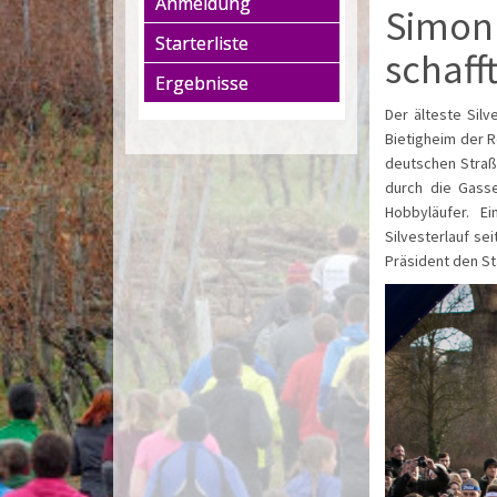
Anmeldung
Simon 
Starterliste
schaff
Ergebnisse
Der älteste Silv
Bietigheim der R
deutschen Straß
durch die Gasse
Hobbyläufer. Ei
Silvesterlauf sei
Präsident den St