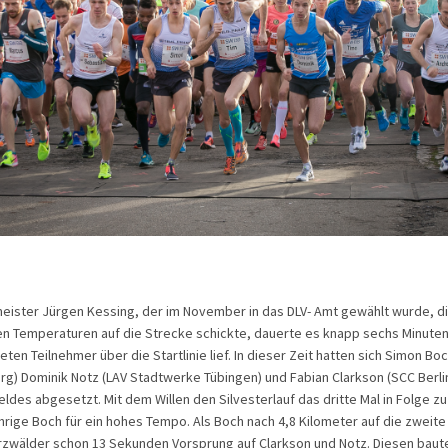
eister Jürgen Kessing, der im November in das DLV- Amt gewählt wurde, d
ten Temperaturen auf die Strecke schickte, dauerte es knapp sechs Minuten 
en Teilnehmer über die Startlinie lief. In dieser Zeit hatten sich Simon Boc
g) Dominik Notz (LAV Stadtwerke Tübingen) und Fabian Clarkson (SCC Berli
eldes abgesetzt. Mit dem Willen den Silvesterlauf das dritte Mal in Folge z
ährige Boch für ein hohes Tempo. Als Boch nach 4,8 Kilometer auf die zweit
rzwälder schon 13 Sekunden Vorsprung auf Clarkson und Notz. Diesen baut