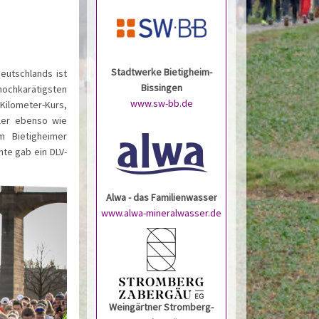
Stadtwerke Bietigheim-
Deutschlands ist
Bissingen
 hochkarätigsten
www.sw-bb.de
Kilometer-Kurs,
tler ebenso wie
em Bietigheimer
hte gab ein DLV-
Alwa - das Familienwasser
www.alwa-mineralwasser.de
Weingärtner Stromberg-