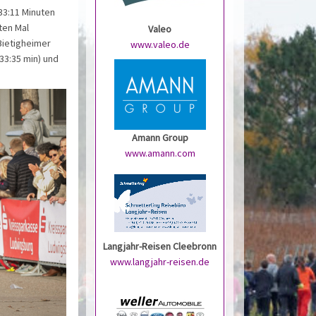
33:11 Minuten
ten Mal
Valeo
 Bietigheimer
www.valeo.de
(33:35 min) und
Amann Group
www.amann.com
Langjahr-Reisen Cleebronn
www.langjahr-reisen.de