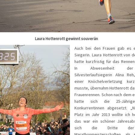
Laura Hottenrott gewinnt souverän
Auch bei den Frauen gab es e
Siegerin. Laura Hottenrott von d
hatte kurzfristig für das Renne
In Abwesenheit der 
Silvesterlaufsiegerin Alina Re
einer Knöchelverletzung kurz
musste, übernahm Hottenrott d
Frauenrennen. Schon nach dem e
hatte sich die 25-Jähri
Konkurrentinnen abgesetzt. „
Platz im Jahr 2013 wollte ich 
das war ein schöner Jahresabs
sich die Dritte der
Marathonmeisterschaften, als 