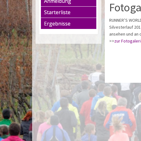
Anmeldung
Fotoga
Starterliste
RUNNER’S WORLD h
Ergebnisse
Silvesterlauf 201
ansehen und an d
>>
zur Fotogaler