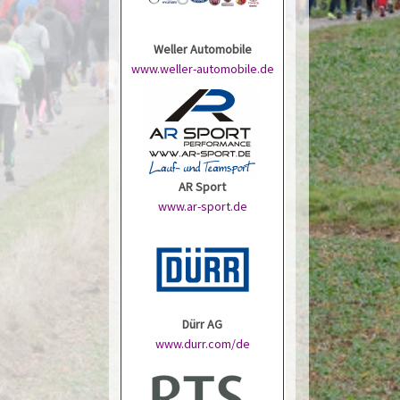
Weller Automobile
www.weller-automobile.de
AR Sport
www.ar-sport.de
Dürr AG
www.durr.com/de