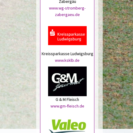
Zabergäu
www.wg-stromberg-
zabergaeu.de
Kreissparkasse Ludwigsburg
www.ksklb.de
G & M Fleisch
www.gm-fleisch.de