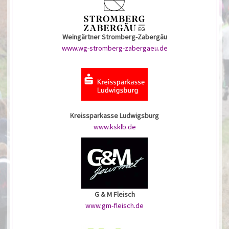
Weingärtner Stromberg-Zabergäu
www.wg-stromberg-zabergaeu.de
Kreissparkasse Ludwigsburg
www.ksklb.de
G & M Fleisch
www.gm-fleisch.de