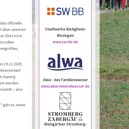
as offizielle
Stadtwerke Bietigheim-
ort über unseren
Bissingen
s Shirt ist in
www.sw-bb.de
nzvollen
mengrößen,
um 19.12.2025
ilvesterlauf
in Asperg
Alwa - das Familienwasser
tum werden
www.alwa-mineralwasser.de
rsandt – also
 gibt es einen
Weingärtner Stromberg-