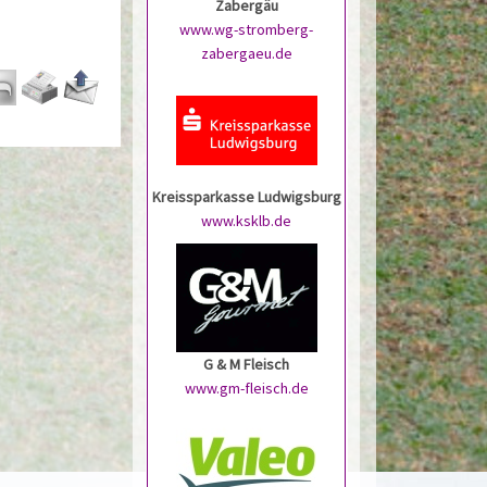
Zabergäu
www.wg-stromberg-
zabergaeu.de
Kreissparkasse Ludwigsburg
www.ksklb.de
G & M Fleisch
www.gm-fleisch.de