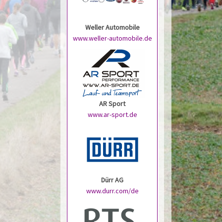
Weller Automobile
www.weller-automobile.de
AR Sport
www.ar-sport.de
Dürr AG
www.durr.com/de