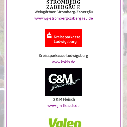
Weingärtner Stromberg-Zabergäu
www.wg-stromberg-zabergaeu.de
Kreissparkasse Ludwigsburg
www.ksklb.de
G & M Fleisch
www.gm-fleisch.de