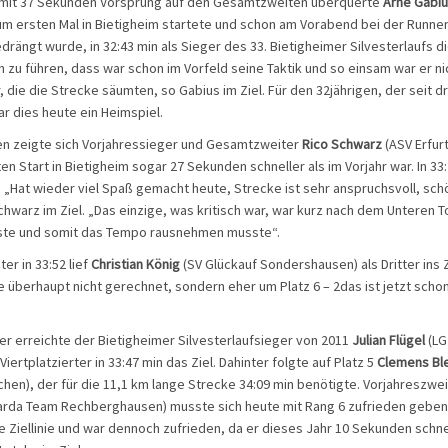
 mit 37 Sekunden Vorsprung auf den Gesamtzweiten überquerte
Arne Gabi
um ersten Mal in Bietigheim startete und schon am Vorabend bei der Runners
drängt wurde, in 32:43 min als Sieger des 33. Bietigheimer Silvesterlaufs die 
zu führen, dass war schon im Vorfeld seine Taktik und so einsam war er ni
, die die Strecke säumten, so Gabius im Ziel. Für den 32jährigen, der seit d
ar dies heute ein Heimspiel.
den zeigte sich Vorjahressieger und Gesamtzweiter
Rico Schwarz
(ASV Erfurt
n Start in Bietigheim sogar 27 Sekunden schneller als im Vorjahr war. In 33:2
ie. „Hat wieder viel Spaß gemacht heute, Strecke ist sehr anspruchsvoll, sch
warz im Ziel. „Das einzige, was kritisch war, war kurz nach dem Unteren Tor
ste und somit das Tempo rausnehmen musste“.
er in 33:52 lief
Christian König
(SV Glückauf Sondershausen) als Dritter ins Z
te überhaupt nicht gerechnet, sondern eher um Platz 6 – 2das ist jetzt sch
r erreichte der Bietigheimer Silvesterlaufsieger von 2011
Julian Flügel
(LG
iertplatzierter in 33:47 min das Ziel. Dahinter folgte auf Platz 5
Clemens Ble
en), der für die 11,1 km lange Strecke 34:09 min benötigte. Vorjahreszwe
rda Team Rechberghausen) musste sich heute mit Rang 6 zufrieden geben. 
e Ziellinie und war dennoch zufrieden, da er dieses Jahr 10 Sekunden schnel