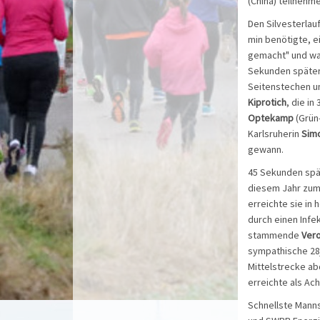
(China) teilnehme
Den Silvesterlau
min benötigte, e
gemacht" und war
Sekunden später 
Seitenstechen un
Kiprotich
, die i
Optekamp
(Grün-
Karlsruherin
Sim
gewann.
45 Sekunden spä
diesem Jahr zum 
erreichte sie in
durch einen Infe
stammende
Vero
sympathische 28
Mittelstrecke a
erreichte als Ach
Schnellste Manns