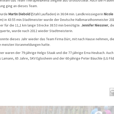
eteam das Team Therapie&Reha Siegele aus Großbottwar. Auch die Frauen
ng ging an dieses Team.
wurde
Martin Diebold (
Stahl Laufladen) in 36:04 min. Landkreissiegerin
Nicol
m) in 43:55 min.Stadtmeister wurde der Deutsche Halbmarathonmeister 201
der für die 11,1 km lange Strecke 38:53 min benötigte.
Jennifer Niessner
, di
erquerte, wurde nach 2012 wieder Stadtmeisterin.
onnte dieses Jahr wieder das Team Firma Dürr, mit nach Hause nehmen, die
ie meisten Voranmeldungen hatte.
mer waren der 79-jährige Helgo Staak und die 77-jährige Erna Heubach. Auch
 Lamann, 65 Jahre, SKV Eglosheim und der 60-jährige Peter Bäuchle (LG Fil