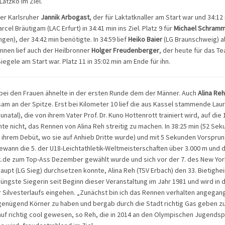
Latzko im Ziel.
der Karlsruher
Jannik Arbogast
, der für Laktatknaller am Start war und 34:12
rcel Bräutigam (LAC Erfurt) in 34:41 min ins Ziel. Platz 9 für
Michael Schram
gen), der 34:42 min benötigte. In 34:59 lief
Heiko Baier
(LG Braunschweig) al
Rennen lief auch der Heilbronner
Holger Freudenberger
, der heute für das T
egele am Start war. Platz 11 in 35:02 min am Ende für ihn.
bei den Frauen ähnelte in der ersten Runde dem der Männer. Auch
Alina Re
insam an der Spitze. Erst bei Kilometer 10 lief die aus Kassel stammende Lau
unatal), die von ihrem Vater Prof. Dr. Kuno Hottenrott trainiert wird, auf die
hte nicht, das Rennen von Alina Reh streitig zu machen. In 38:25 min (52 Se
ei ihrem Debüt, wo sie auf Anhieb Dritte wurde) und mit 5 Sekunden Vorsprun
ann die 5. der U18-Leichtathletik-Weltmeisterschaften über 3.000 m und 
ik.de zum Top-Ass Dezember gewählt wurde und sich vor der 7. des New Yo
upt (LG Sieg) durchsetzen konnte, Alina Reh (TSV Erbach) den 33. Bietighe
 jüngste Siegerin seit Beginn dieser Veranstaltung im Jahr 1981 und wird in
 Silvesterlaufs eingehen. „Zunächst bin ich das Rennen verhalten angegan
genügend Körner zu haben und bergab durch die Stadt richtig Gas geben zu
uf richtig cool gewesen, so Reh, die in 2014 an den Olympischen Jugendspi