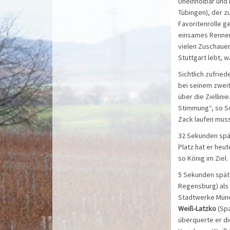
Uneinholbar und
Tübingen), der z
Favoritenrolle ge
einsames Rennen 
vielen Zuschauer
Stuttgart lebt, w
Sichtlich zufrie
bei seinem zweite
über die Ziellin
Stimmung“, so Sch
Zack laufen mus
32 Sekunden spät
Platz hat er heu
so König im Ziel.
5 Sekunden späte
Regensburg) als V
Stadtwerke Münch
Weiß-Latzko
(Spa
überquerte er di