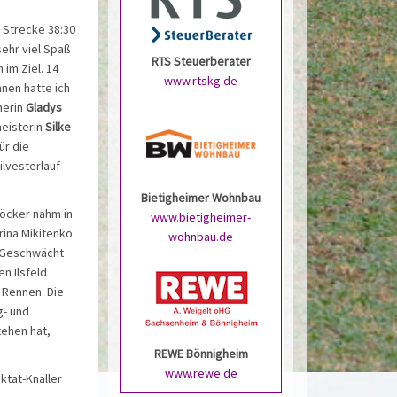
e Strecke 38:30
sehr viel Spaß
RTS Steuerberater
 im Ziel. 14
www.rtskg.de
nnen hatte ich
nerin
Gladys
meisterin
Silke
ür die
lvesterlauf
Bietigheimer Wohnbau
Stöcker nahm in
www.bietigheimer-
rina Mikitenko
wohnbau.de
. Geschwächt
n Ilsfeld
s Rennen. Die
g- und
tehen hat,
REWE Bönnigheim
www.rewe.de
ktat-Knaller