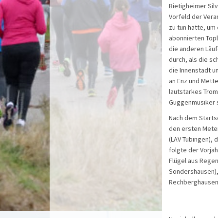
Bietigheimer Sil
Vorfeld der Vera
zu tun hatte, um
abonnierten Topl
die anderen Läuf
durch, als die s
die Innenstadt u
an Enz und Mette
lautstarkes Tro
Guggenmusiker s
Nach dem Starts
den ersten Meter
(LAV Tübingen), 
folgte der Vorjah
Flügel aus Regen
Sondershausen),
Rechberghausen