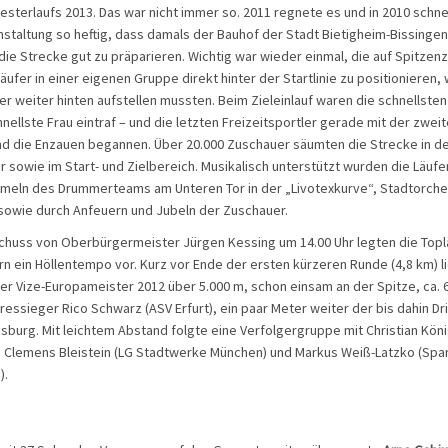
vesterlaufs 2013. Das war nicht immer so. 2011 regnete es und in 2010 schne
nstaltung so heftig, dass damals der Bauhof der Stadt Bietigheim-Bissingen 
 die Strecke gut zu präparieren. Wichtig war wieder einmal, die auf Spitzen
äufer in einer eigenen Gruppe direkt hinter der Startlinie zu positionieren,
er weiter hinten aufstellen mussten. Beim Zieleinlauf waren die schnellste
chnellste Frau eintraf – und die letzten Freizeitsportler gerade mit der zwe
nd die Enzauen begannen. Über 20.000 Zuschauer säumten die Strecke in de
r sowie im Start- und Zielbereich. Musikalisch unterstützt wurden die Läufe
mmeln des Drummerteams am Unteren Tor in der „Livotexkurve“, Stadtorche
owie durch Anfeuern und Jubeln der Zuschauer.
chuss von Oberbürgermeister Jürgen Kessing um 14.00 Uhr legten die Topl
n ein Höllentempo vor. Kurz vor Ende der ersten kürzeren Runde (4,8 km) l
der Vize-Europameister 2012 über 5.000 m, schon einsam an der Spitze, ca. 
ressieger Rico Schwarz (ASV Erfurt), ein paar Meter weiter der bis dahin Dri
sburg. Mit leichtem Abstand folgte eine Verfolgergruppe mit Christian Köni
 Clemens Bleistein (LG Stadtwerke München) und Markus Weiß-Latzko (Sp
).