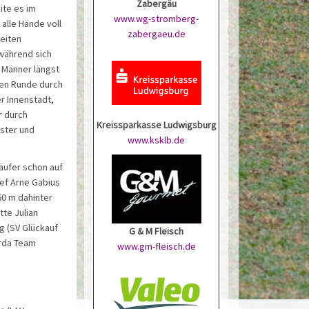
Zabergäu
ite es im
www.wg-stromberg-
alle Hände voll
zabergaeu.de
zeiten
 während sich
n Männer längst
iten Runde durch
r Innenstadt,
r durch
Kreissparkasse Ludwigsburg
ster und
www.ksklb.de
äufer schon auf
ief Arne Gabius
60 m dahinter
tte Julian
g (SV Glückauf
G & M Fleisch
arda Team
www.gm-fleisch.de