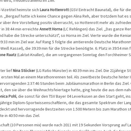
n wird, freudestrahlend im Ziel.
f-Vizetitel heimste sich
Laura Hottenrott
(GSV Eintracht Baunatal), die für di
in. „Bergauf hatte ich keine Chance gegen Alina Reh, aber trotzdem hat es 
 über ihre Vorstellung positiv überrascht, so Hottenrott mehr als zufrieden
in 38:44 min erreichte
Annett Horna
(LC Rehlingen) das Ziel. „Das ganze Re
d habe die Strecke unterschätzt", so Horna im Ziel. Vierte wurde die Kenia
n 39:33 min im Ziel war. Auf Rang 5 folgte die amtierende Deutsche Marathon
Weiß Kassel), die 39:39 min für die Strecke benötigte. 6. Platz in 39:54 min f
one Raatz
(Laktat-Knaller), die am vergangenen Sonntag den Forchheimer Si
ter lief
Nina Stöcker
(LG Ratio Münster) in 40:39 min ins Ziel. Die 21jährige 
ersten Mal an einem Marathonrennen teil. Als zweitbeste Deutsche hinter I
 hervorragenden 2:37:46 Stunden beim Jubiläumsmarathon in Berlin das Ziel
kt, den sie über die Weihnachtsfeiertage hatte, ging heute die aus dem nahe
nica Pohl
, die sonst für den TSV Bayer 04 Leverkusen an den Start geht, in
jährige Diplom-Sportwissenschaftlerin, die das gesamte Spektrum der Lan
bdeckt und hervorragende Bestzeiten von 1.500 Metern bis zum Marathon s
te in 40:50 min das Ziel.
chaft (10 Personen mix) wurde nach 2011 mit 19 Sekunden Vorsprung auf La