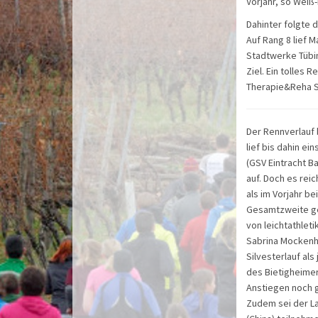
Vorjahr, so Weiß-
Dahinter folgte 
Auf Rang 8 lief Ma
Stadtwerke Tübin
Ziel. Ein tolles 
Therapie&Reha Si
Der Rennverlauf 
lief bis dahin e
(GSV Eintracht Ba
auf. Doch es reic
als im Vorjahr b
Gesamtzweite gew
von leichtathlet
Sabrina Mockenha
Silvesterlauf als
des Bietigheimer
Anstiegen noch 
Zudem sei der La