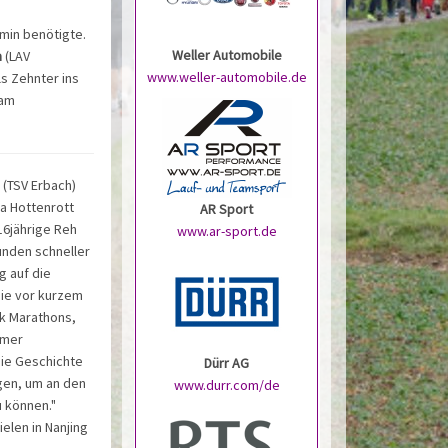
 min benötigte.
Weller Automobile
m
(LAV
www.weller-automobile.de
s Zehnter ins
eam
h
(TSV Erbach)
ra Hottenrott
AR Sport
 16jährige Reh
www.ar-sport.de
kunden schneller
g auf die
die vor kurzem
rk Marathons,
imer
 die Geschichte
Dürr AG
gen, um an den
www.durr.com/de
 können."
elen in Nanjing