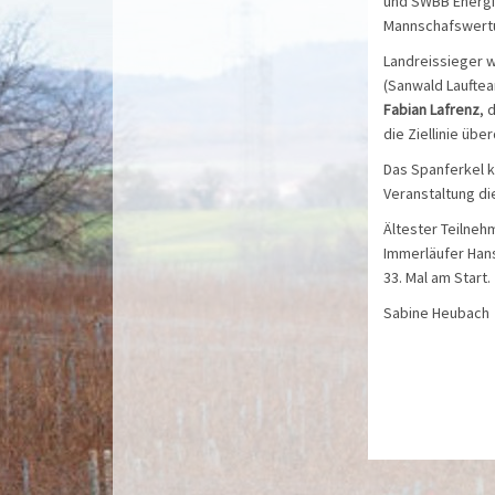
und SWBB Energi
Mannschafswertu
Landreissieger 
(Sanwald Lauftea
Fabian Lafrenz
, 
die Ziellinie üb
Das Spanferkel k
Veranstaltung d
Ältester Teilneh
Immerläufer Hans
33. Mal am Start.
Sabine Heubach