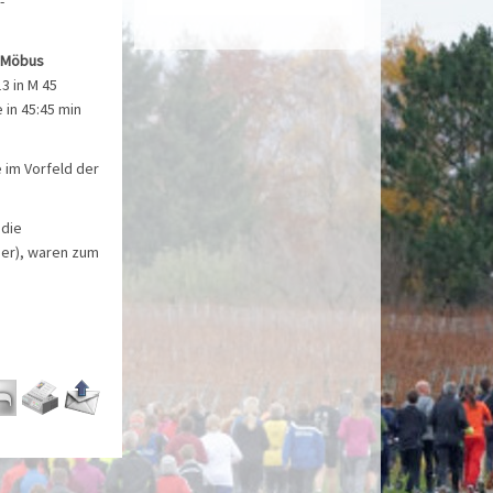
-
e Möbus
3 in M 45
e in 45:45 min
 im Vorfeld der
 die
der), waren zum