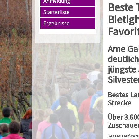
Anmeldung
Beste 
Starterliste
Bietig
Ergebnisse
Favori
Arne Ga
deutlic
jüngste 
Silveste
Bestes La
Strecke
Über 3.60
Zuschauer
Bestes Laufwett