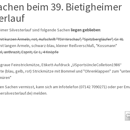
chen beim 39. Bietigheimer
erlauf
eimer Silvesterlauf sind folgende Sachen
liegen geblieben
:
mit kurzen Ärmeln, rot, Aufschrift "TSV Hirschau", "Spitzbergläufer", Gr. XL
 mit langen Ärmeln, schwarz-blau, kleiner Reißverschluß, "Kossmann"
, anthrazit, Esprit, Gr. L, 4 Knöpfe
lgraue Feinstrickmütze, Etikett-Aufdruck „USportsUncleColletion1986“
te (blau, gelb, rot) Strickmütze mit Bommel und "Ohrenklappen" zum "unte
nüren"
n Sachen vermisst, kann sich am Infotelefon (07142 7090271) oder per Ema
ersilvesterlauf.de) melden.