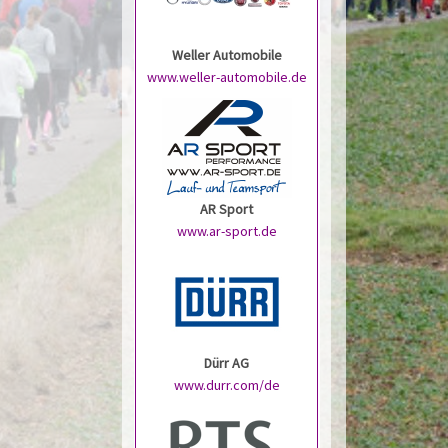
Weller Automobile
www.weller-automobile.de
AR Sport
www.ar-sport.de
Dürr AG
www.durr.com/de