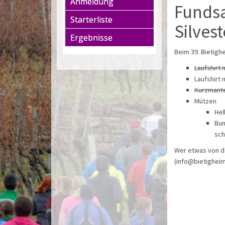
Anmeldung
Fundsa
Starterliste
Silvest
Ergebnisse
Beim 39. Bietigh
Laufshirt 
Laufshirt
Kurzmantel
Mützen
Hel
Bun
sch
Wer etwas von de
(info@bietigheim