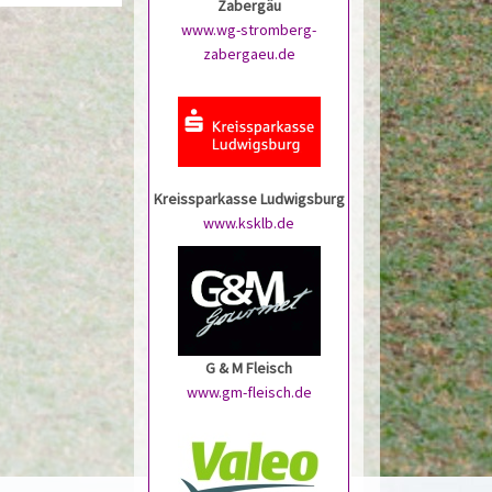
Zabergäu
www.wg-stromberg-
zabergaeu.de
Kreissparkasse Ludwigsburg
www.ksklb.de
G & M Fleisch
www.gm-fleisch.de