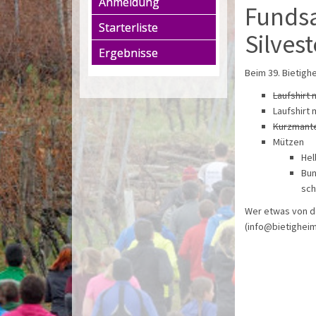
Anmeldung
Fundsa
Starterliste
Silvest
Ergebnisse
Beim 39. Bietigh
Laufshirt 
Laufshirt
Kurzmantel
Mützen
Hel
Bun
sch
Wer etwas von de
(info@bietigheim