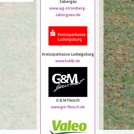
Zabergäu
www.wg-stromberg-
zabergaeu.de
Kreissparkasse Ludwigsburg
www.ksklb.de
G & M Fleisch
www.gm-fleisch.de