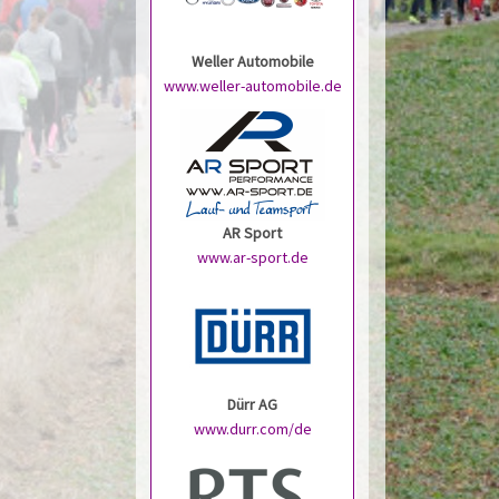
Weller Automobile
www.weller-automobile.de
AR Sport
www.ar-sport.de
Dürr AG
www.durr.com/de