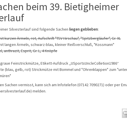
chen beim 39. Bietigheimer
erlauf
eimer Silvesterlauf sind folgende Sachen
liegen geblieben
:
mit kurzen Ärmeln, rot, Aufschrift "TSV Hirschau", "Spitzbergläufer", Gr. XL
 mit langen Ärmeln, schwarz-blau, kleiner Reißverschluß, "Kossmann"
, anthrazit, Esprit, Gr. L, 4 Knöpfe
lgraue Feinstrickmütze, Etikett-Aufdruck „USportsUncleColletion1986“
te (blau, gelb, rot) Strickmütze mit Bommel und "Ohrenklappen" zum "unte
nüren"
n Sachen vermisst, kann sich am Infotelefon (07142 7090271) oder per Ema
ersilvesterlauf.de) melden.