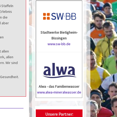
 Staffeln
Erlebnis
m die
l aber
Stadtwerke Bietigheim-
nen
Bissingen
www.sw-bb.de
 allen
rk, allen
rn. Wir sind
 Gesundheit.
Alwa - das Familienwasser
www.alwa-mineralwasser.de
Unsere Partner: