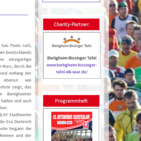
Charity-Partner:
n Sao Paolo satt,
ten Deutschlands
Bietigheim-Bissinger Tafel
e einzigartige
www.bietigheim-bissinger-
-Kurs, durch die
tafel.elk-wue.de/
 und entlang der
er ebenso wie
erliste zeigt, das
m Bietigheimer
Programmheft:
e halten und auch
hen.
 (LAV Stadtwerke
in Eva Dieterich
hletin begann die
 Rennen und der