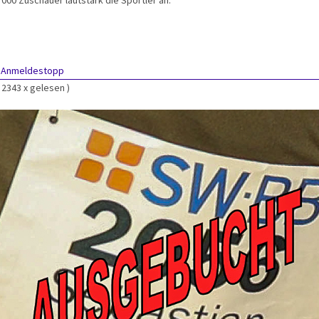
:
Anmeldestopp
( 2343 x gelesen )