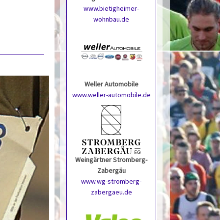
www.bietigheimer-
wohnbau.de
Weller Automobile
www.weller-automobile.de
Weingärtner Stromberg-
Zabergäu
www.wg-stromberg-
zabergaeu.de