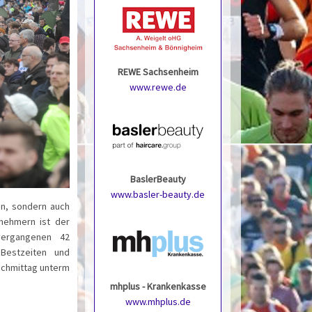
REWE Sachsenheim
www.rewe.de
BaslerBeauty
www.basler-beauty.de
an, sondern auch
lnehmern ist der
vergangenen 42
Bestzeiten und
achmittag unterm
mhplus - Krankenkasse
www.mhplus.de