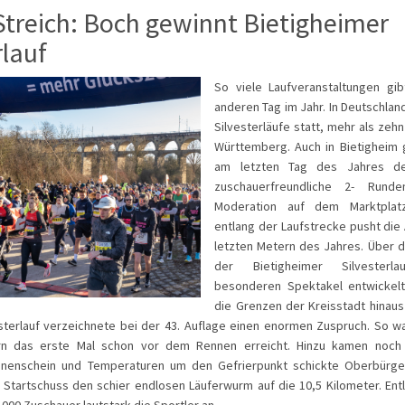
Streich: Boch gewinnt Bietigheimer
rlauf
So viele Laufveranstaltungen gi
anderen Tag im Jahr. In Deutschlan
Silvesterläufe statt, mehr als zeh
Württemberg. Auch in Bietigheim 
am letzten Tag des Jahres de
zuschauerfreundliche 2- Run
Moderation auf dem Marktplat
entlang der Laufstrecke pusht die
letzten Metern des Jahres. Über d
der Bietigheimer Silvester
besonderen Spektakel entwickelt
die Grenzen der Kreisstadt hinaus
esterlauf verzeichnete bei der 43. Auflage einen enormen Zuspruch. So w
rn das erste Mal schon vor dem Rennen erreicht. Hinzu kamen noch 7
nenschein und Temperaturen um den Gefrierpunkt schickte Oberbürge
Startschuss den schier endlosen Läuferwurm auf die 10,5 Kilometer. Ent
000 Zuschauer lautstark die Sportler an.