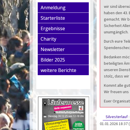
wir sind überw
Anmeldung
haben den 43. 
Starterliste
gemacht. Wir b
Sicherheit All
Ergebnisse
unumgänglich.
Charity
Durch eure Tei
Spendenscheck
Newsletter
Bedanken möcht
Bilder 2025
beteiligten Äm
weitere Berichte
unseren Dienstl
stolz, dass wi
Kommt alle gut
Wir freuen uns
Euer Organisat
Silvesterlauf
01.01.2026 18:37