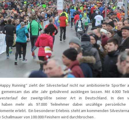
appy Running“ zieht der Silvesterlauf nicht nur ambitionierte Sportler 
e gemeinsam das alte Jahr gebührend ausklingen lassen. Mit 4.000 Tei
ilvesterlauf der zweitgrößte seiner Art in Deutschland. In den 
n haben mehr als 97.000 Teilnehmer dabei unzählige persönliche 
Momente erlebt. Ein besonderer Erlebnis steht am kommenden Silvestern
e Schallmauer von 100.000 Finishern wird durchbrochen .