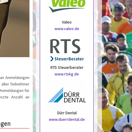
Valeo
www.valeo.de
RTS Steuerberater
www.rtskg.de
it an Anmeldungen
 aller Teilnehmer
- Anmeldungen für
enzte Anzahl an
Dürr Dental
www.duerrdental.de
ngen