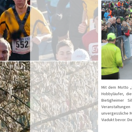
Mit dem Motto „H
Hobbyläufer, di
Bietigheimer S
Veranstaltunge
unvergessliche 
Viadukt bevor. Di