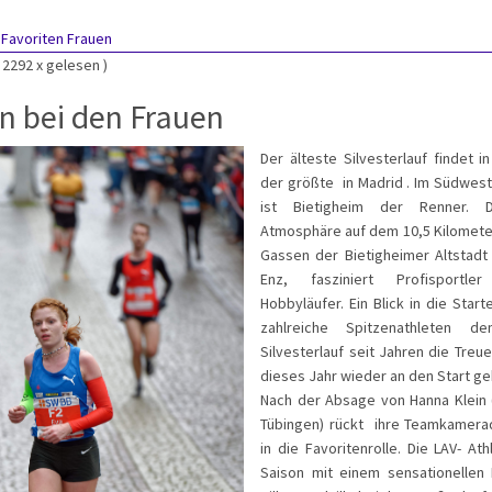
:
Favoriten Frauen
( 2292 x gelesen )
n bei den Frauen
Der älteste Silvesterlauf findet i
der größte in Madrid . Im Südwes
ist Bietigheim der Renner. Di
Atmosphäre auf dem 10,5 Kilometer
Gassen der Bietigheimer Altstadt
Enz, fasziniert Profisportl
Hobbyläufer. Ein Blick in die Start
zahlreiche Spitzenathleten de
Silvesterlauf seit Jahren die Treu
dieses Jahr wieder an den Start ge
Nach der Absage von Hanna Klein
Tübingen) rückt ihre Teamkamerad
in die Favoritenrolle. Die LAV- At
Saison mit einem sensationellen