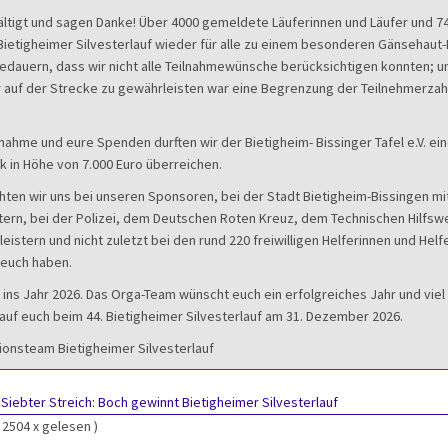
ältigt und sagen Danke! Über 4000 gemeldete Läuferinnen und Läufer und 74
Bietigheimer Silvesterlauf wieder für alle zu einem besonderen Gänsehaut-
edauern, dass wir nicht alle Teilnahmewünsche berücksichtigen konnten; u
er auf der Strecke zu gewährleisten war eine Begrenzung der Teilnehmerzah
lnahme und eure Spenden durften wir der Bietigheim- Bissinger Tafel e.V. ei
 in Höhe von 7.000 Euro überreichen.
en wir uns bei unseren Sponsoren, bei der Stadt Bietigheim-Bissingen mit
tern, bei der Polizei, dem Deutschen Roten Kreuz, dem Technischen Hilfswe
eistern und nicht zuletzt bei den rund 220 freiwilligen Helferinnen und Helfe
r euch haben.
 ins Jahr 2026. Das Orga-Team wünscht euch ein erfolgreiches Jahr und viel
 auf euch beim 44. Bietigheimer Silvesterlauf am 31. Dezember 2026.
ionsteam Bietigheimer Silvesterlauf
:
Siebter Streich: Boch gewinnt Bietigheimer Silvesterlauf
( 2504 x gelesen )