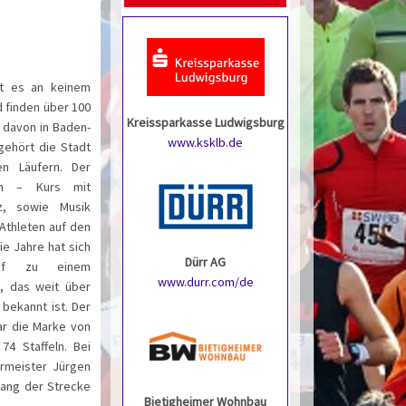
bt es an keinem
d finden über 100
Kreissparkasse Ludwigsburg
n davon in Baden-
www.ksklb.de
gehört die Stadt
n Läufern. Der
den – Kurs mit
z, sowie Musik
 Athleten auf den
ie Jahre hat sich
Dürr AG
lauf zu einem
www.durr.com/de
, das weit über
 bekannt ist. Der
ar die Marke von
4 Staffeln. Bei
rmeister Jürgen
lang der Strecke
Bietigheimer Wohnbau