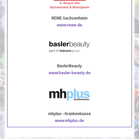
REWE Sachsenheim
www.rewe.de
BaslerBeauty
www.basler-beauty.de
mhplus - Krankenkasse
www.mhplus.de