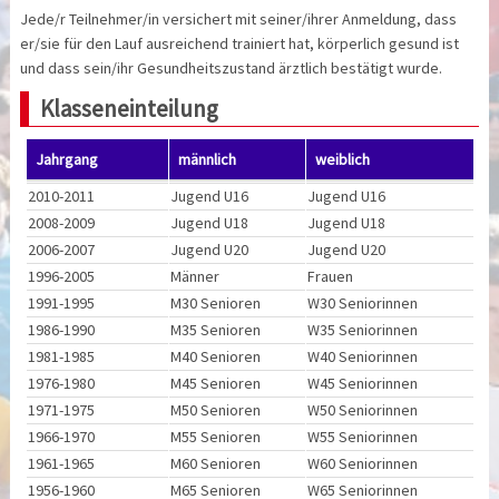
Jede/r Teilnehmer/in versichert mit seiner/ihrer Anmeldung, dass
er/sie für den Lauf ausreichend trainiert hat, körperlich gesund ist
und dass sein/ihr Gesundheitszustand ärztlich bestätigt wurde.
Klasseneinteilung
Jahrgang
männlich
weiblich
2010-2011
Jugend U16
Jugend U16
2008-2009
Jugend U18
Jugend U18
2006-2007
Jugend U20
Jugend U20
1996-2005
Männer
Frauen
1991-1995
M30 Senioren
W30 Seniorinnen
1986-1990
M35 Senioren
W35 Seniorinnen
1981-1985
M40 Senioren
W40 Seniorinnen
1976-1980
M45 Senioren
W45 Seniorinnen
1971-1975
M50 Senioren
W50 Seniorinnen
1966-1970
M55 Senioren
W55 Seniorinnen
1961-1965
M60 Senioren
W60 Seniorinnen
1956-1960
M65 Senioren
W65 Seniorinnen