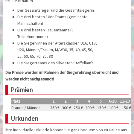
Preise erhalten
Der Gesamtsieger und die Gesamtsiegerin
Die drei besten 10er-Teams (gemischte
Mannschaften)
Die drei besten Frauenteams (5
Teilnehmerinnen)
Die Sieger/innen der Altersklassen U16, U18,
U20, Männer/Frauen, M/W30, 35, 40, 45, 50,
55, 60, 65, 70, 75, 80
Die Siegerteams des Silvester-Staffellaufs
Die Preise werden im Rahmen der Siegerehrung überreicht und
werden nicht nachgesandt!
Prämien
Platz
1
2
3
4
5
6-10
11-20
Frauen / Männer
350 €
300 €
250 €
200 €
150 €
100 €
50 €
Urkunden
Ihre individuelle Urkunde können Sie ganz bequem von zu Hause aus