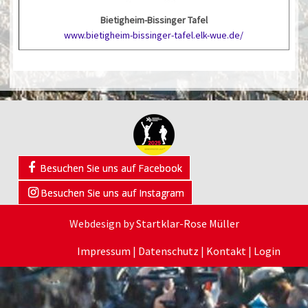
Bietigheim-Bissinger Tafel
www.bietigheim-bissinger-tafel.elk-wue.de/
Besuchen Sie uns auf Facebook
Besuchen Sie uns auf Instagram
Webdesign by
Startklar-Rose Müller
Impressum
|
Datenschutz
|
Kontakt
|
Login