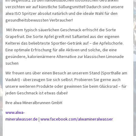
Im Gegensatz zu den handelsüblichen isotonischen Getränken
verzichten wir auf künstliche Süßungsmittel! Dadurch sind unsere
alwa ISO Spritzer absolut natürlich und die ideale Wahl für den
gesundheitsbewussten Verbraucher!
Mit ihrem typisch säuerlichen Geschmack erfrischt die Sorte
Grapefruit. Die Sorte Apfel greift mit Saftanteil aus der eigenen
Kelterei das beliebteste Sportler-Getränk auf – die Apfelschorle.
Eine optimale Erfrischung für alle Aktiven und solche, die eine
gesündere, kalorienärmere Alternative zur klassischen Limonade
suchen
Wir freuen uns über einen Besuch an unserem Stand (Sporthalle am
Viadukt) - überzeugen Sie sich selbst. Probieren Sie gerne auch
unsere weiteren Produkte oder gewinnen Sie beim Glücksrad – für
jeden Geschmack ist etwas dabei!
Ihre alwa Mineralbrunnen GmbH
www.alwa-
mineralwasser.de
|
www.facebook.com/alwamineralwasser