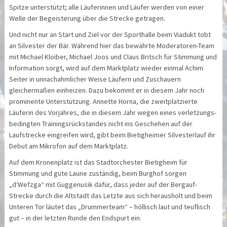
Spitze unterstützt; alle Läuferinnen und Läufer werden von einer
Welle der Begeisterung über die Strecke getragen.
Und nicht nur an Start und Ziel vor der Sporthalle beim Viadukt tobt
an Silvester der Bär. Während hier das bewährte Moderatoren-Team
mit Michael Kloiber, Michael Joos und Claus Britsch für Stimmung und
Information sorgt, wird auf dem Marktplatz wieder einmal Achim
Seiter in unnachahmlicher Weise Läufern und Zuschauern
gleichermaßen einheizen. Dazu bekommt er in diesem Jahr noch
prominente Unterstützung. Annette Horna, die zweitplatzierte
Läuferin des Vorjahres, die in diesem Jahr wegen eines verletzungs­
bedingten Trainings­rückstandes nicht ins Geschehen auf der
Laufstrecke eingreifen wird, gibt beim Bietigheimer Silvesterlauf ihr
Debut am Mikrofon auf dem Marktplatz.
Auf dem Kronenplatz ist das Stadtorchester Bietigheim für
Stimmung und gute Laune zuständig, beim Burghof sorgen
„d‘Wefzga“ mit Guggenusik dafür, dass jeder auf der Bergauf-
Strecke durch die Altstadt das Letzte aus sich herausholt und beim
Unteren Tor läutet das „Drummerteam“ – höllisch laut und teuflisch
gut – in der letzten Runde den Endspurt ein.