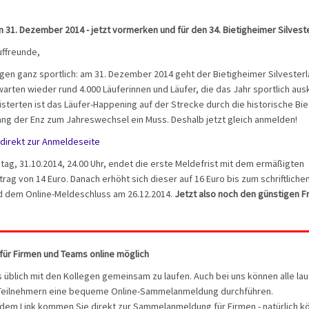
31. Dezember 2014 - jetzt vormerken und für den 34. Bietigheimer Silvester
uffreunde,
gen ganz sportlich: am 31. Dezember 2014 geht der Bietigheimer Silvesterla
warten wieder rund 4.000 Läuferinnen und Läufer, die das Jahr sportlich aus
isterten ist das Läufer-Happening auf der Strecke durch die historische Bi
lang der Enz zum Jahreswechsel ein Muss. Deshalb jetzt gleich anmelden!
direkt zur Anmeldeseite
itag, 31.10.2014, 24.00 Uhr, endet die erste Meldefrist mit dem ermäßigten
rag von 14 Euro. Danach erhöht sich dieser auf 16 Euro bis zum schriftlich
d dem Online-Meldeschluss am 26.12.2014.
Jetzt also noch den günstigen F
ür Firmen und Teams online möglich
es üblich mit den Kollegen gemeinsam zu laufen. Auch bei uns können alle lau
 Teilnehmern eine bequeme Online-Sammelanmeldung durchführen.
dem Link kommen Sie direkt zur Sammelanmeldung für Firmen - natürlich k