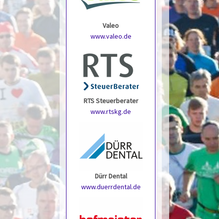
Valeo
www.valeo.de
RTS Steuerberater
www.rtskg.de
Dürr Dental
www.duerrdental.de