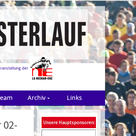
eranstaltung der
Team
Archiv
Links
 02-
Unsere Hauptsponsoren: