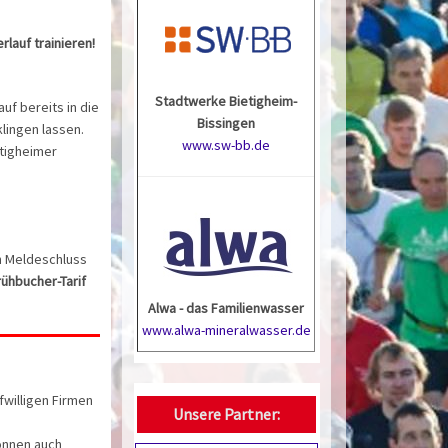
lauf trainieren!
Stadtwerke Bietigheim-
uf bereits in die
Bissingen
klingen lassen.
www.sw-bb.de
etigheimer
en Meldeschluss
rühbucher-Tarif
Alwa - das Familienwasser
www.alwa-mineralwasser.de
fwilligen Firmen
Unsere Partner:
önnen auch