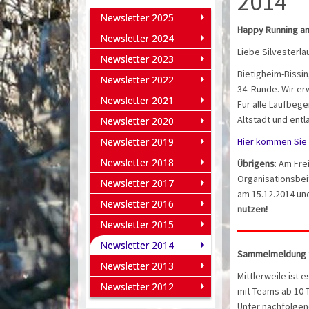
2014
Newsletter 2025
Happy Running am 
Newsletter 2024
Liebe Silvesterla
Newsletter 2023
Bietigheim-Bissin
Newsletter 2022
34. Runde. Wir er
Newsletter 2021
Für alle Laufbege
Altstadt und ent
Newsletter 2020
Newsletter 2019
Hier kommen Sie 
Newsletter 2018
Übrigens
: Am Fre
Organisationsbeit
Newsletter 2017
am 15.12.2014 un
Newsletter 2016
nutzen!
Newsletter 2015
Newsletter 2014
Sammelmeldung f
Newsletter 2013
Mittlerweile ist 
Newsletter 2012
mit Teams ab 10
Unter nachfolgen