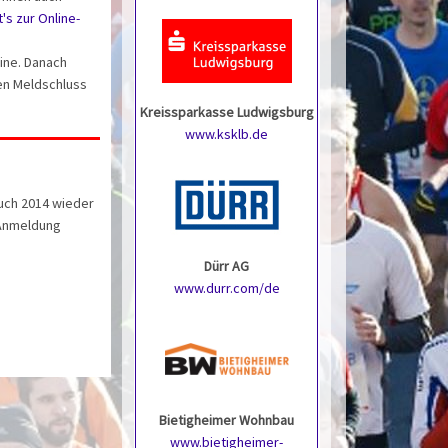
's zur Online-
line. Danach
len Meldschluss
Kreissparkasse Ludwigsburg
www.ksklb.de
auch 2014 wieder
e-Anmeldung
Dürr AG
www.durr.com/de
Bietigheimer Wohnbau
www.bietigheimer-