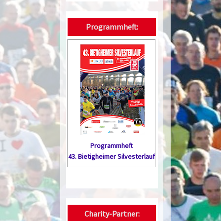
Programmheft:
Programmheft
43. Bietig­heimer Silvester­lauf
Charity-Partner: