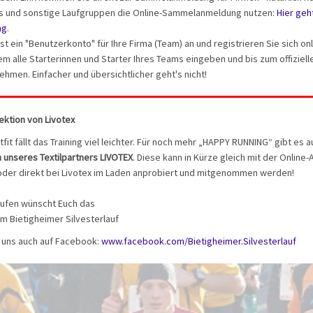
ffs und sonstige Laufgruppen die Online-Sammelanmeldung nutzen:
Hier geht
ng
.
t ein "Benutzerkonto" für Ihre Firma (Team) an und registrieren Sie sich on
m alle Starterinnen und Starter Ihres Teams eingeben und bis zum offiziel
hmen. Einfacher und übersichtlicher geht's nicht!
lektion von Livotex
it fällt das Training viel leichter. Für noch mehr „HAPPY RUNNING“ gibt es 
n unseres Textilpartners LIVOTEX
. Diese kann in Kürze gleich mit der Onlin
oder direkt bei Livotex im Laden anprobiert und mitgenommen werden!
aufen wünscht Euch das
m Bietigheimer Silvesterlauf
 uns auch auf Facebook:
www.facebook.com/Bietigheimer.Silvesterlauf