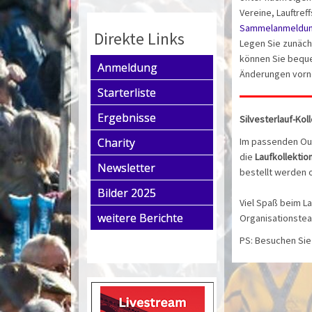
Vereine, Lauftre
Sammelanmeldu
Direkte Links
Legen Sie zunächs
können Sie beque
Anmeldung
Änderungen vorne
Starterliste
Ergebnisse
Silvesterlauf-Kol
Charity
Im passenden Outf
die
Laufkollektio
Newsletter
bestellt werden 
Bilder 2025
Viel Spaß beim L
weitere Berichte
Organisationstea
PS: Besuchen Sie