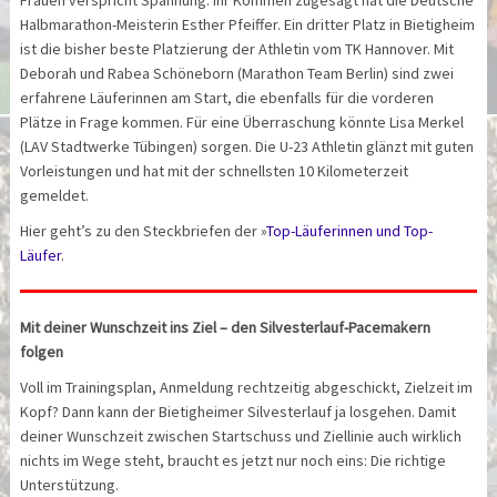
Frauen verspricht Spannung. Ihr Kommen zugesagt hat die Deutsche
Halbmarathon-Meisterin Esther Pfeiffer. Ein dritter Platz in Bietigheim
ist die bisher beste Platzierung der Athletin vom TK Hannover. Mit
Deborah und Rabea Schöneborn (Marathon Team Berlin) sind zwei
erfahrene Läuferinnen am Start, die ebenfalls für die vorderen
Plätze in Frage kommen. Für eine Überraschung könnte Lisa Merkel
(LAV Stadtwerke Tübingen) sorgen. Die U-23 Athletin glänzt mit guten
Vorleistungen und hat mit der schnellsten 10 Kilometerzeit
gemeldet.
Hier geht’s zu den Steckbriefen der »
Top-Läuferinnen und Top-
Läufer
.
Mit deiner Wunschzeit ins Ziel – den Silvesterlauf-Pacemakern
folgen
Voll im Trainingsplan, Anmeldung rechtzeitig abgeschickt, Zielzeit im
Kopf? Dann kann der Bietigheimer Silvesterlauf ja losgehen. Damit
deiner Wunschzeit zwischen Startschuss und Ziellinie auch wirklich
nichts im Wege steht, braucht es jetzt nur noch eins: Die richtige
Unterstützung.