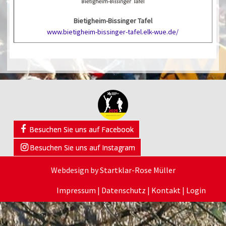
Bietigheim-Bissinger Tafel
www.bietigheim-bissinger-tafel.elk-wue.de/
Besuchen Sie uns auf Facebook
Besuchen Sie uns auf Instagram
Webdesign by
Startklar-Rose Müller
Impressum
|
Datenschutz
|
Kontakt
|
Login