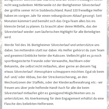
nicht wegzudenken. Mittlerweile ist der Bietigheimer Silvesterlauf
der größte seiner Art in Süddeutschland. Rund 320 freiwillige Helfer
haben im vorigen Jahr für einen reibungslosen Ablauf gesorgt. Seit
Monaten kümmert und bemüht sich das Orga-Team alles bis ins
kleinste Detail zu planen. Es braucht aber deine Mithilfe, das der
Silvesterlauf wieder zum läuferischen Highlight für alle Beteiligten
wird.
Werde Teil des 36. Bietigheimer Silvesterlauf und unterstütze uns
dabei. Sei mittendrin statt nur dabei. Als Helfer gehörst du zum Team
und gewinnst Einblicke hinter die Kulissen. Vielleicht gibt es ja noch
sportbegeisterte Freunde oder Verwandte, Nachbarn oder
Bekannte, die selbst nicht mitlaufen, aber gerne an diesem Tag
etwas Silvesterlauf- Atmosphäre schnuppern möchten. Egal ob beim
Auf- und/ oder Abbau, bei der Streckensicherung, an den
Wechselzonen der Staffeln, oder der Kleideraufbewahrung etc.- wir
freuen uns über jede helfende Hand! Auch für alle die beim
Silvesterlauf mitlaufen gibt es genügend Möglichkeiten uns zu
unterstützen. Als Anerkennung für dein Engagement erhältst du eine
Flasche des beliebten Helferwein.