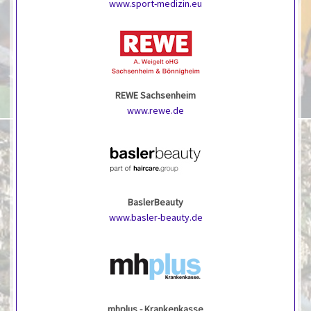
www.sport-medizin.eu
REWE Sachsenheim
www.rewe.de
BaslerBeauty
www.basler-beauty.de
mhplus - Krankenkasse