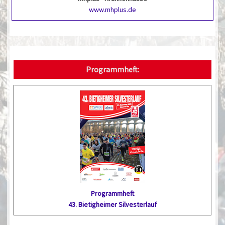
www.mhplus.de
Programmheft:
Programmheft
43. Bietig­heimer Silvester­lauf