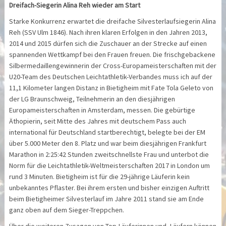
Dreifach-Siegerin Alina Reh wieder am Start
Starke Konkurrenz erwartet die dreifache Silvesterlaufsiegerin Alina
Reh (SSV Ulm 1846). Nach ihren klaren Erfolgen in den Jahren 2013,
2014 und 2015 dürfen sich die Zuschauer an der Strecke auf einen
spannenden Wettkampf bei den Frauen freuen. Die frischgebackene
Silbermedaillengewinnerin der Cross-Europa­meister­schaften mit der
U20-Team des Deutschen Leichtathletik-Verbandes muss ich auf der
11,1 Kilometer langen Distanz in Bietigheim mit Fate Tola Geleto von
der LG Braunschweig, Teilnehmerin an den diesjährigen
Europameisterschaften in Amsterdam, messen. Die gebürtige
Äthopierin, seit Mitte des Jahres mit deutschem Pass auch
international für Deutschland startberechtigt, belegte bei der EM
über 5.000 Meter den 8. Platz und war beim diesjährigen Frankfurt
Marathon in 2:25:42 Stunden zweitschnellste Frau und unterbot die
Norm für die Leichtathletik-Weltmeisterschaften 2017 in London um
rund 3 Minuten. Bietigheim ist für die 29-jährige Läuferin kein
unbekanntes Pflaster. Bei ihrem ersten und bisher einzigen Auftritt
beim Bietigheimer Silvesterlauf im Jahre 2011 stand sie am Ende
ganz oben auf dem Sieger-Treppchen.