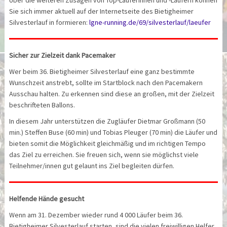
Über die weiteren Zusagen von Top-Läuferinnen und -Läufern können
Sie sich immer aktuell auf der Internetseite des Bietigheimer
Silvesterlauf in formieren:
lgne-running.de/69/silvesterlauf/laeufer
Sicher zur Zielzeit dank Pacemaker
Wer beim 36. Bietigheimer Silvesterlauf eine ganz bestimmte
Wunschzeit anstrebt, sollte im Startblock nach den Pacemakern
Ausschau halten. Zu erkennen sind diese an großen, mit der Zielzeit
beschrifteten Ballons.
In diesem Jahr unterstützen die Zugläufer Dietmar Großmann (50
min.) Steffen Buse (60 min) und Tobias Pleuger (70 min) die Läufer und
bieten somit die Möglichkeit gleichmäßig und im richtigen Tempo
das Ziel zu erreichen. Sie freuen sich, wenn sie möglichst viele
Teilnehmer/innen gut gelaunt ins Ziel begleiten dürfen.
Helfende Hände gesucht
Wenn am 31. Dezember wieder rund 4 000 Läufer beim 36.
Bietigheimer Silvesterlauf starten, sind die vielen freiwilligen Helfer