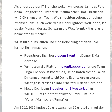
Als Underdog der IT Branche wollen wir dieses Jahr das Feld
beim Bietigheimer Silvesterlauf aufmischen. Dazu brauchen
wir DICH in unserem Team. Wie im echten Leben, geht ohne
“Mensch” nix – auch wenn wir in einer Hightech Welt leben, ist
es der Mensch der als Schwarm die Welt formt. Hilf uns, uns
bekannter zu machen.
Willst Du für uns laufen und eine Belohnung erhalten?! So
kannst Du mitmachen:
Registriere Dich bei
diesem Event
mit Deiner E-Mail
Adresse.
Wir nutzen die Plattform
eventkeeper.de
für die Team-
Orga. Die App ist kostenlos, Deine Daten sicher – auch
Du kannst hiermit leicht Deine Events organisieren.
Wichtige kurzfristige Info erhältst Du dann hierrüber.
Melde Dich beim
Bietigheimer Silvesterlauf
an.
WICHTIG: Trage “Informatikwerk GmbH” im Feld
“Verein/Mannschaft/Firma” ein.
Am 30.12.2016 findest Du uns zwischen 12 und 14 Uhr auf der